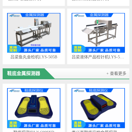
吕梁鱼丸金检机LYS-505B
吕梁液体产品检针机LYS-505A
鞋底金属探测器
+ 查看更多